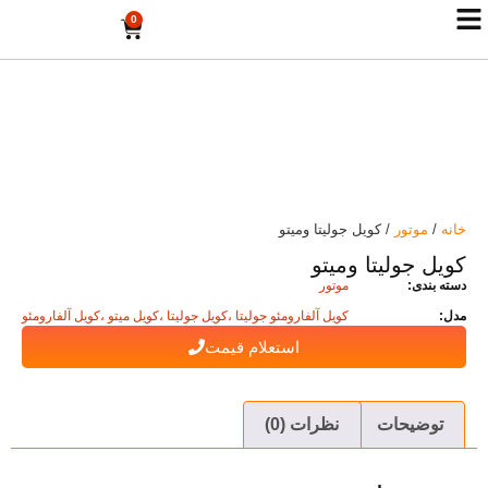
0
خانه
/
موتور
/ کویل جولیتا و‌میتو
کویل جولیتا و‌میتو
دسته بندی:
موتور
مدل:
کویل آلفارومئو جولیتا ،کویل جولیتا ،کویل میتو ،کویل آلفارومئو
استعلام قیمت
توضیحات
نظرات (0)