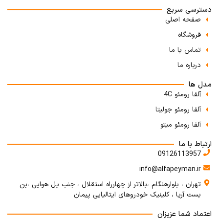
دسترسی سریع
صفحه اصلی
فروشگاه
تماس با ما
درباره ما
مدل ها
آلفا رومئو 4C
آلفا رومئو جولیتا
آلفا رومئو میتو
ارتباط با ما
09126113957
info@alfapeyman.ir
تهران ، بلوارهنگام ،بالاتر از چهارراه استقلال ، جنب پل هوایی ،بن
بست آریا ، کلینیک خودروهای ایتالیایی پیمان
اعتماد شما عزیزان