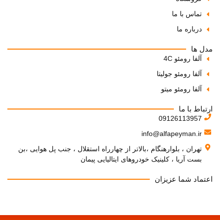
تماس با ما
درباره ما
مدل ها
آلفا رومئو 4C
آلفا رومئو جولیتا
آلفا رومئو میتو
ارتباط با ما
09126113957
info@alfapeyman.ir
تهران ، بلوارهنگام ،بالاتر از چهارراه استقلال ، جنب پل هوایی ،بن
بست آریا ، کلینیک خودروهای ایتالیایی پیمان
اعتماد شما عزیزان