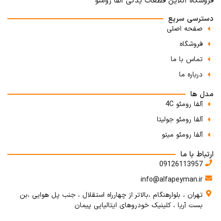
فروشگاه آنلاین قطعات یدکی آلفا رومئو
دسترسی سریع
صفحه اصلی
فروشگاه
تماس با ما
درباره ما
مدل ها
آلفا رومئو 4C
آلفا رومئو جولیتا
آلفا رومئو میتو
ارتباط با ما
09126113957
info@alfapeyman.ir
تهران ، بلوارهنگام ،بالاتر از چهارراه استقلال ، جنب پل هوایی ،بن
بست آریا ، کلینیک خودروهای ایتالیایی پیمان