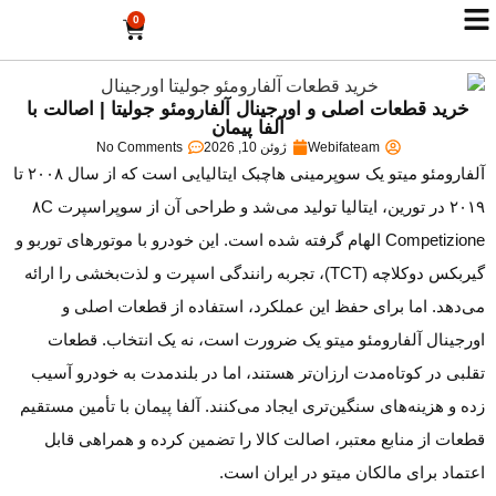
0
خرید قطعات اصلی و اورجینال آلفارومئو جولیتا | اصالت با
آلفا پیمان
Webifateam
ژوئن 10, 2026
No Comments
آلفارومئو میتو یک سوپرمینی هاچبک ایتالیایی است که از سال ۲۰۰۸ تا
۲۰۱۹ در تورین، ایتالیا تولید می‌شد و طراحی آن از سوپراسپرت ۸C
Competizione الهام گرفته شده است. این خودرو با موتورهای توربو و
گیربکس دوکلاچه (TCT)، تجربه رانندگی اسپرت و لذت‌بخشی را ارائه
می‌دهد. اما برای حفظ این عملکرد، استفاده از قطعات اصلی و
اورجینال آلفارومئو میتو یک ضرورت است، نه یک انتخاب. قطعات
تقلبی در کوتاه‌مدت ارزان‌تر هستند، اما در بلندمدت به خودرو آسیب
زده و هزینه‌های سنگین‌تری ایجاد می‌کنند. آلفا پیمان با تأمین مستقیم
قطعات از منابع معتبر، اصالت کالا را تضمین کرده و همراهی قابل
اعتماد برای مالکان میتو در ایران است.