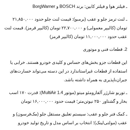
ـ فیلتر هوا و فیلتر کابین: برند BOSCH و BorgWarner
ـ لنت ترمز جلو و عقب (برمبو): قیمت لنت جلو حدود ۲۱,۸۵۰,۰۰۰
تومان (کالیپر معمولی) و ۲۲,۷۰۰,۰۰۰ تومان (کالیپر قرمز). قیمت لنت
عقب حدود ۱۱,۰۰۰,۰۰۰ تومان (کالیپر قرمز)
2. قطعات فنی و موتوری
این قطعات جزو بخش‌های حساس و کلیدی خودرو هستند. خرابی یا
استفاده از قطعات غیراستاندارد در این دسته می‌تواند خسارت‌های
جبران‌ناپذیری به همراه داشته باشد.
ـ توربو شارژر آلفارومئو میتو (موتور 1.4 MultiAir): قدرت ۱۷۰ اسب
بخار و گشتاور ۲۵۰ نیوتن‌متر؛ قیمت حدود ۱۶,۰۰۰,۰۰۰ تومان
ـ کمک فنر جلو و عقب: سیستم تعلیق مستقل جلو (مک‌فرسون) و
عقب (مولتی‌لینک)؛ انتخاب بر اساس مدل و تاریخ تولید خودرو