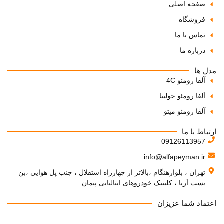
صفحه اصلی
فروشگاه
تماس با ما
درباره ما
مدل ها
آلفا رومئو 4C
آلفا رومئو جولیتا
آلفا رومئو میتو
ارتباط با ما
09126113957
info@alfapeyman.ir
تهران ، بلوارهنگام ،بالاتر از چهارراه استقلال ، جنب پل هوایی ،بن
بست آریا ، کلینیک خودروهای ایتالیایی پیمان
اعتماد شما عزیزان